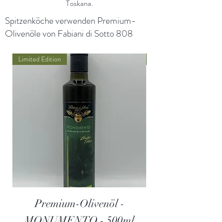
Toskana.
Spitzenköche verwenden Premium-
Olivenöle von Fabiani di Sotto 808
Limited Edition
NEU
Premium-Olivenöl -
MONUMENTO - 500ml