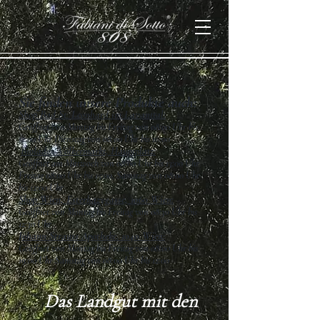
Sie finden unsere Produkte auch:
Shop Bad St. Leonhard im Lavanttal:
Geöffnet von Montag bis Freitag von 08:00 Uhr bis
12:00 Uhr Dienstag von 08:00 Uhr bis 16:00
Bioladen Völkermarkt, Hauptplatz:
Geöffnet am Mittwoch von 08:00 Uhr bis 13:00 Uhr
Freitag 08:00 Uhr bis 15:00, Samstag von 08:00 Uhr
bis 12:00 Uhr
Shop Wien, Esterhazygasse, 1060 Wien:
Geöffnet von Montag bis Freitag von 08:30 Uhr bis
12:30 Uhr
Johann Strauss Apotheke. 1040 Wien:
Geöffnet von Montag bis Freitag von 08:00 Uhr bis
19:00 Uhr Samstag von 08:00 Uhr bis 12:00
Das Landgut mit den